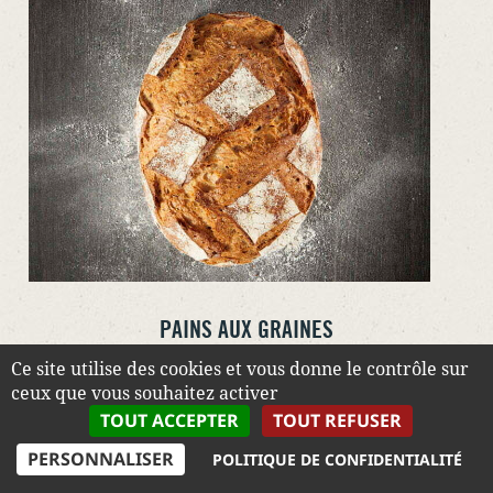
PAINS AUX GRAINES
Savoureux et gourmand, grâce à un mélange harmonieux
Ce site utilise des cookies et vous donne le contrôle sur
de blé et d'épeautre, une sélection de graines et une
ceux que vous souhaitez activer
pointe de miel.
TOUT ACCEPTER
TOUT REFUSER
PERSONNALISER
POLITIQUE DE CONFIDENTIALITÉ