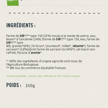
INGRÉDIENTS :
Farine de
blé
*/** type 150 (32%) moulu à la meule de pierre, eau,
levain* à l’ancienne (24%) (farine de
blé
*/** type 150, eau, farine de
blé
*/** type
80), graines*(6%) ( lin brun*, tournesol*, millet*,
sésame
*), farine de
sarrasin* (3,8%)(dont farine de sarrasin torréfié*), sel marin non
raffiné, flocons d’
avoine
*.
* 100% des ingrédients d’origine agricole sont issus de
l’Agriculture Biologique.
** Blé issu du commerce équitable français.
Traces possibles : oeufs, soja, dérivés du lait, fruits à coque.
POIDS :
350g