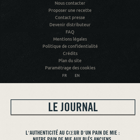
Nous contacter
Proposer une recette
Contact presse
Devenir distributeur
FAQ
Mentions légales
Politique de confidentialité
Crédits
Plan du site
Paramétrage des cookies
FR
EN
LE JOURNAL
L’AUTHENTICITÉ AU CŒUR D’UN PAIN DE MIE :
NOTRE PAIN DE MIE AUX BLÉS ANCIENS.