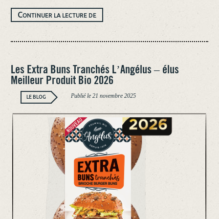
LE
C
ONTINUER LA LECTURE DE
PAIN
INTÉGRAL
S’INVITE
AVEC
GÉNÉROSITÉ :
DÉCOUVREZ
NOTRE
PAIN
Les Extra Buns Tranchés L’Angélus – élus
AU
Meilleur Produit Bio 2026
BLÉ
INTÉGRAL,
GRAINES
Publié le
21 novembre 2025
ET
LE BLOG
SARRASIN.