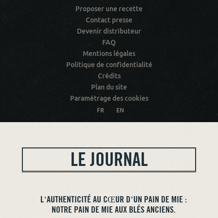
Proposer une recette
Contact presse
Devenir distributeur
FAQ
Mentions légales
Politique de confidentialité
Crédits
Plan du site
Paramétrage des cookies
FR
EN
LE JOURNAL
L’AUTHENTICITÉ AU CŒUR D’UN PAIN DE MIE :
NOTRE PAIN DE MIE AUX BLÉS ANCIENS.