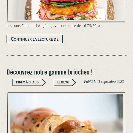
Les buns Complet L’Angélus, avec une note de 16.75/20, a …
LES
C
ONTINUER LA LECTURE DE
BUNS
COMPLET
ONT
REMPORTÉ
LE
PRIX
DE
MEILLEUR
Découvrez notre gamme brioches !
PRODUIT
BIO
DE
Publié le
11 septembre 2023
L'INFO À CHAUD
LE BLOG
L’ANNÉE
2024
!