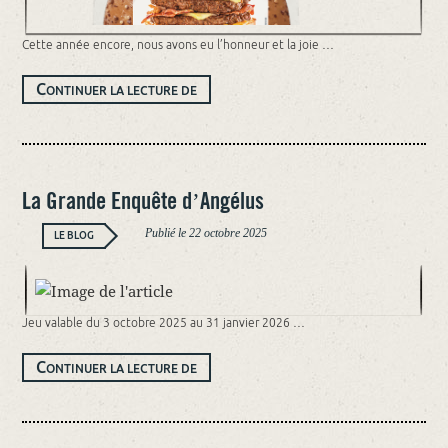
Cette année encore, nous avons eu l’honneur et la joie …
LES
C
ONTINUER LA LECTURE DE
EXTRA
BUNS
TRANCHÉS
L’ANGÉLUS
–
ÉLUS
MEILLEUR
PRODUIT
La Grande Enquête d’Angélus
BIO
2026
Publié le
22 octobre 2025
LE BLOG
Jeu valable du 3 octobre 2025 au 31 janvier 2026 …
LA
C
ONTINUER LA LECTURE DE
GRANDE
ENQUÊTE
D’ANGÉLUS