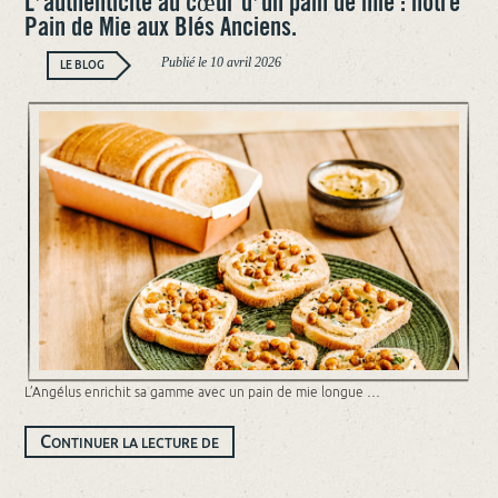
L’authenticité au cœur d’un pain de mie : notre
Pain de Mie aux Blés Anciens.
Publié le
10 avril 2026
LE BLOG
L’Angélus enrichit sa gamme avec un pain de mie longue …
L’AUTHENTICITÉ
C
ONTINUER LA LECTURE DE
AU
CŒUR
D’UN
PAIN