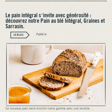
DE
MIE
:
NOTRE
Le pain intégral s’invite avec générosité :
PAIN
découvrez notre Pain au blé Intégral, Graines et
DE
MIE
Sarrasin.
AUX
BLÉS
ANCIENS.
Publié le
LE BLOG
Ce nouveau pain vient enrichir notre gamme avec une recette …