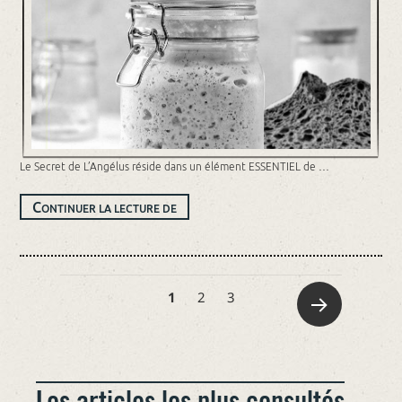
Le Secret de L’Angélus réside dans un élément ESSENTIEL de …
DÉCOUVREZ
C
ONTINUER LA LECTURE DE
NOTRE
SECRET
DU
LEVAIN
1
2
3
Older
Posts
Les articles les plus consultés