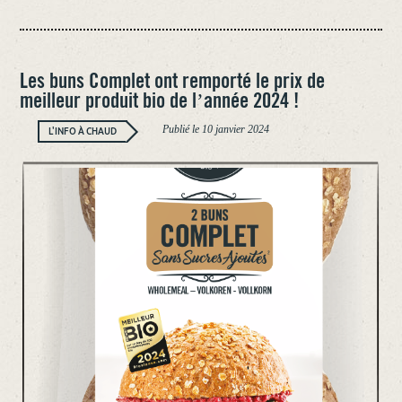
TORRÉFIÉ
MALTÉ
:
UN
PRIX
REMPORTÉ
AUX
Les buns Complet ont remporté le prix de
MEILLEURS
meilleur produit bio de l’année 2024 !
PRODUITS
BIO
2025
Publié le
10 janvier 2024
!
L'INFO À CHAUD