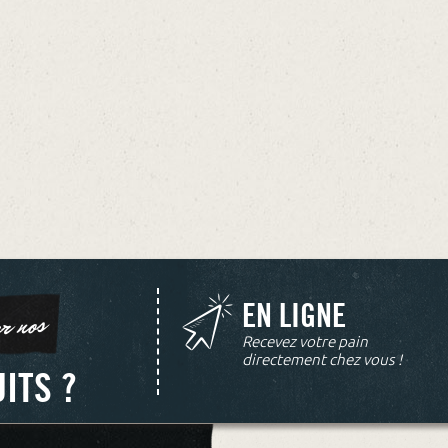
EN LIGNE
er nos
Recevez votre pain
directement chez vous !
ITS ?