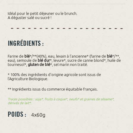
Idéal pour le petit déjeuner ou le brunch.
A déguster salé ou sucré !
INGRÉDIENTS :
Farine de
blé
*/**(40%), eau, levain à l’ancienne* (farine de
blé
*/**,
eau), semoule de
blé dur
*, levure*, sucre de canne blond*, huile de
tournesol*,
gluten de blé
*, sel marin non traité.
* 100% des ingrédients d’origine agricole sont issus de
l’Agriculture Biologique.
** Ingrédients issus du commerce équitable français.
Traces possibles : soja*, fruits à coque*, oeufs* et graines de sésame*,
dérivés de lait*.
POIDS :
4x60g