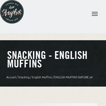
Panneau de gestion des cookies
SNACKING - ENGLISH
MUFFINS
Accueil
/
Snacking
/
English Muffins
/ ENGLISH MUFFINS NATURE x4