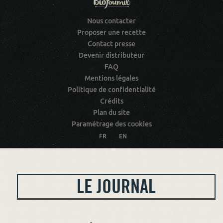
Nous contacter
Proposer une recette
Contact presse
Devenir distributeur
FAQ
Mentions légales
Politique de confidentialité
Crédits
Plan du site
Paramétrage des cookies
FR
EN
LE JOURNAL