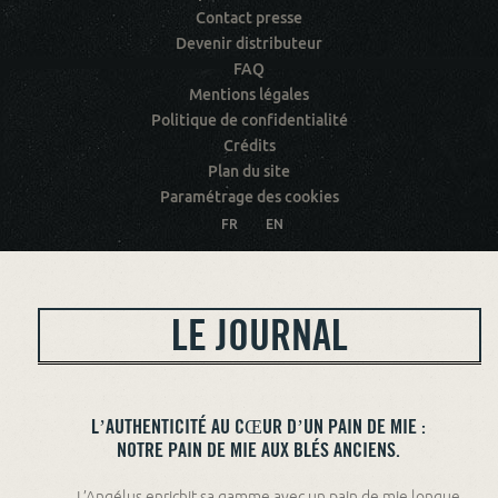
Contact presse
Devenir distributeur
FAQ
Mentions légales
Politique de confidentialité
Crédits
Plan du site
Paramétrage des cookies
FR
EN
LE JOURNAL
L’AUTHENTICITÉ AU CŒUR D’UN PAIN DE MIE :
NOTRE PAIN DE MIE AUX BLÉS ANCIENS.
L’Angélus enrichit sa gamme avec un pain de mie longue