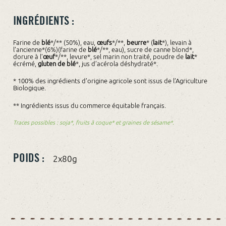
INGRÉDIENTS :
Farine de
blé
*/** (50%), eau,
œufs
*/**,
beurre
* (
lait
*), levain à
l’ancienne*(6%)(farine de
blé
*/**, eau), sucre de canne blond*,
dorure à l’
œuf
*/**, levure*, sel marin non traité, poudre de
lait
*
écrémé,
gluten de blé
*, jus d’acérola déshydraté*.
* 100% des ingrédients d’origine agricole sont issus de l’Agriculture
Biologique.
** Ingrédients issus du commerce équitable français.
Traces possibles : soja*, fruits à coque* et graines de sésame*.
POIDS :
2x80g