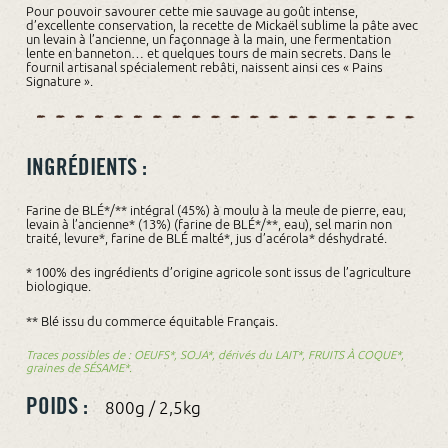
Pour pouvoir savourer cette mie sauvage au goût intense,
d’excellente conservation, la recette de Mickaël sublime la pâte avec
un levain à l’ancienne, un façonnage à la main, une fermentation
lente en banneton… et quelques tours de main secrets. Dans le
fournil artisanal spécialement rebâti, naissent ainsi ces « Pains
Signature ».
INGRÉDIENTS :
Farine de BLÉ*/** intégral (45%) à moulu à la meule de pierre, eau,
levain à l’ancienne* (13%) (farine de BLÉ*/**, eau), sel marin non
traité, levure*, farine de BLÉ malté*, jus d’acérola* déshydraté.
* 100% des ingrédients d’origine agricole sont issus de l’agriculture
biologique.
** Blé issu du commerce équitable Français.
Traces possibles de : OEUFS*, SOJA*, dérivés du LAIT*, FRUITS À COQUE*,
graines de SÉSAME*.
POIDS :
800g / 2,5kg