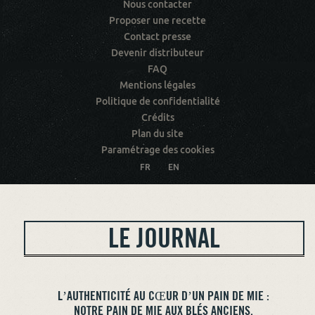
Nous contacter
Proposer une recette
Contact presse
Devenir distributeur
FAQ
Mentions légales
Politique de confidentialité
Crédits
Plan du site
Paramétrage des cookies
FR
EN
LE JOURNAL
L’AUTHENTICITÉ AU CŒUR D’UN PAIN DE MIE :
NOTRE PAIN DE MIE AUX BLÉS ANCIENS.