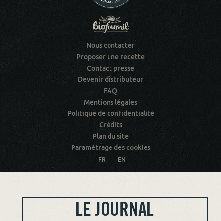
Nous contacter
Proposer une recette
Contact presse
Devenir distributeur
FAQ
Mentions légales
Politique de confidentialité
Crédits
Plan du site
Paramétrage des cookies
FR
EN
LE JOURNAL