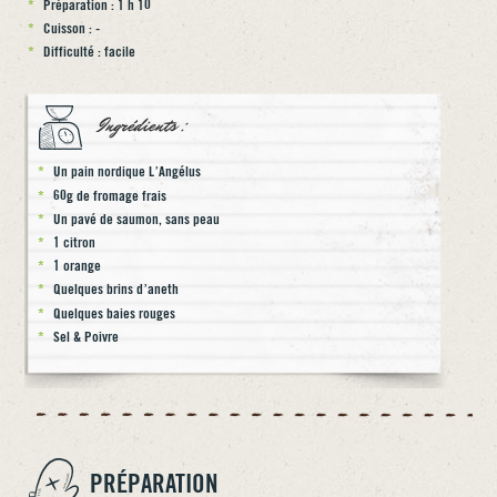
Préparation : 1 h 10
Cuisson : -
Difficulté : facile
Ingrédients :
Un pain nordique L’Angélus
60g de fromage frais
Un pavé de saumon, sans peau
1 citron
1 orange
Quelques brins d’aneth
Quelques baies rouges
Sel & Poivre
PRÉPARATION