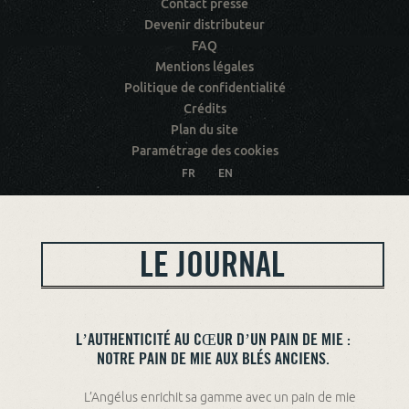
Contact presse
Devenir distributeur
FAQ
Mentions légales
Politique de confidentialité
Crédits
Plan du site
Paramétrage des cookies
FR
EN
LE JOURNAL
L’AUTHENTICITÉ AU CŒUR D’UN PAIN DE MIE :
NOTRE PAIN DE MIE AUX BLÉS ANCIENS.
L’Angélus enrichit sa gamme avec un pain de mie