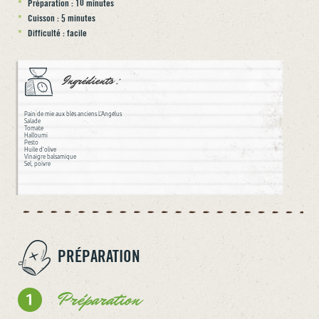
Préparation : 10 minutes
Cuisson : 5 minutes
Difficulté : facile
Ingrédients :
Pain de mie aux blés anciens L’Angélus
Salade
Tomate
Halloumi
Pesto
Huile d’olive
Vinaigre balsamique
Sel, poivre
PRÉPARATION
Préparation