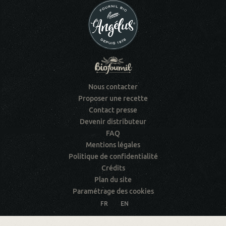
Nous contacter
Proposer une recette
Contact presse
Devenir distributeur
FAQ
Mentions légales
Politique de confidentialité
Crédits
Plan du site
Paramétrage des cookies
FR
EN