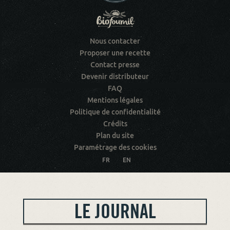
Nous contacter
Proposer une recette
Contact presse
Devenir distributeur
FAQ
Mentions légales
Politique de confidentialité
Crédits
Plan du site
Paramétrage des cookies
FR
EN
LE JOURNAL