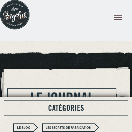
Panneau de gestion des cookies
LE JOURNAL
AOUT
2026
CATÉGORIES
LE BLOG
LES SECRETS DE FABRICATION