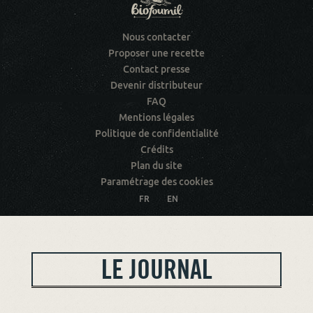
Nous contacter
Proposer une recette
Contact presse
Devenir distributeur
FAQ
Mentions légales
Politique de confidentialité
Crédits
Plan du site
Paramétrage des cookies
FR
EN
LE JOURNAL