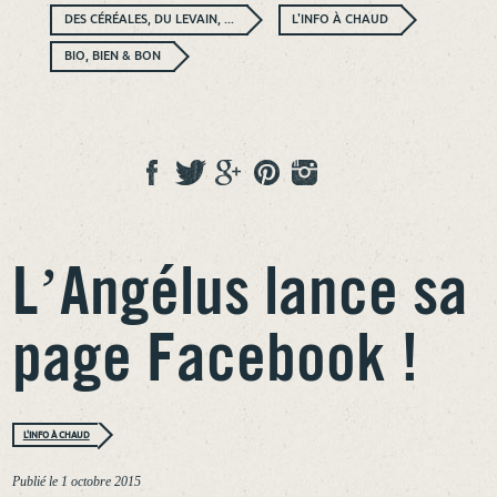
DES CÉRÉALES, DU LEVAIN, ...
L'INFO À CHAUD
BIO, BIEN & BON
L’Angélus lance sa
page Facebook !
L'INFO À CHAUD
Publié le
1 octobre 2015