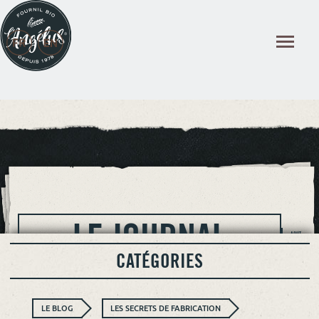
Panneau de gestion des cookies
LE JOURNAL
AOUT
2026
CATÉGORIES
LE BLOG
LES SECRETS DE FABRICATION