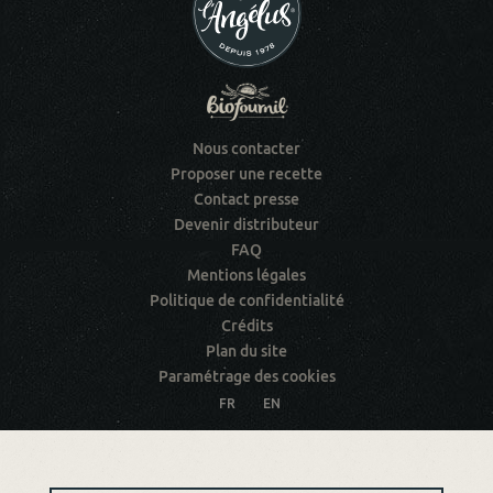
Nous contacter
Proposer une recette
Contact presse
Devenir distributeur
FAQ
Mentions légales
Politique de confidentialité
Crédits
Plan du site
Paramétrage des cookies
FR
EN